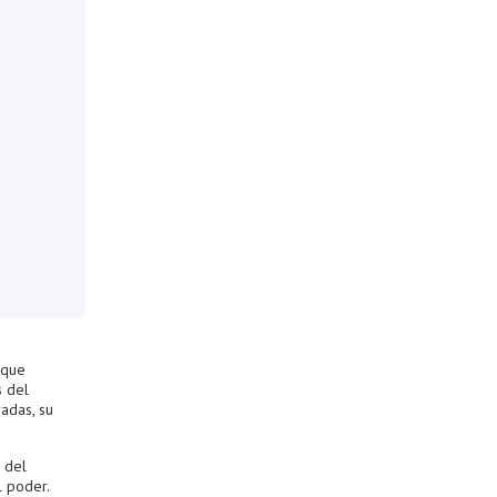
 que
s del
radas, su
 del
l poder.