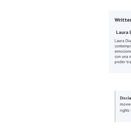
Writte
Laura 
Laura Dia
contempor
emociones
con una n
poder tra
Discl
movies
rights