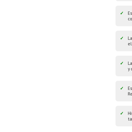
Es
co
La
el
La
y 
Es
Re
Hi
ta