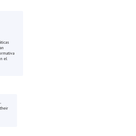
ticas
an
formativa
n el
,
their