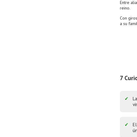
Entre ali
reino.
Con giros
a su fami
7 Curi
La
vi
El
ún