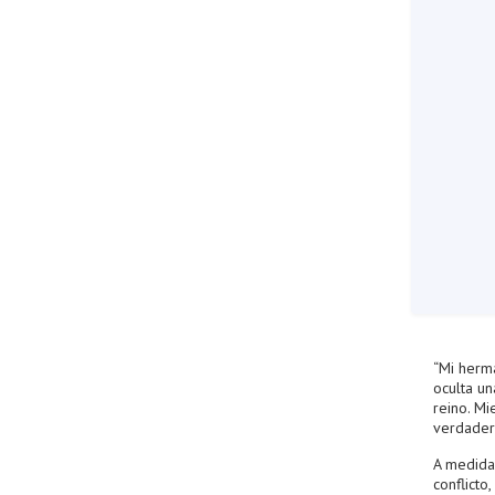
“Mi herm
oculta un
reino. Mi
verdadero
A medida 
conflicto