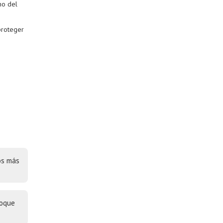
no del
proteger
tos más
toque