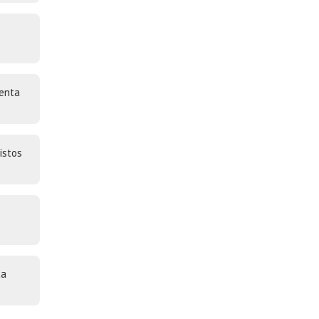
menta
istos
ta